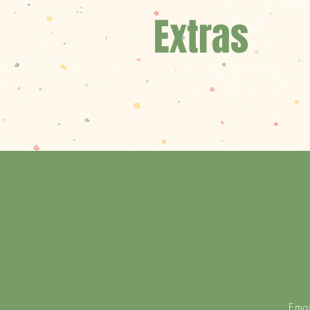
Extras
Ema