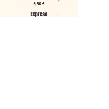
6,50 €
Expreso
1,80 €
Cortado
2,10 €
Café con Leche
2,30 €
Carajillo
2,80 €
Trifásico
2,90 €